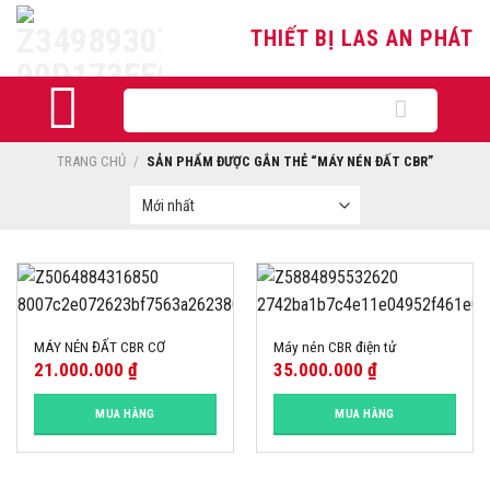
Skip
THIẾT BỊ LAS AN PHÁT
to
content
Tìm
kiếm:
TRANG CHỦ
/
SẢN PHẨM ĐƯỢC GẮN THẺ “MÁY NÉN ĐẤT CBR”
MÁY NÉN ĐẤT CBR CƠ
Máy nén CBR điện tử
21.000.000
₫
35.000.000
₫
MUA HÀNG
MUA HÀNG