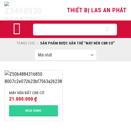
Skip
THIẾT BỊ LAS AN PHÁT
to
content
Tìm
kiếm:
TRANG CHỦ
/
SẢN PHẨM ĐƯỢC GẮN THẺ “MÁY NÉN CBR CƠ”
MÁY NÉN ĐẤT CBR CƠ
21.000.000
₫
MUA HÀNG