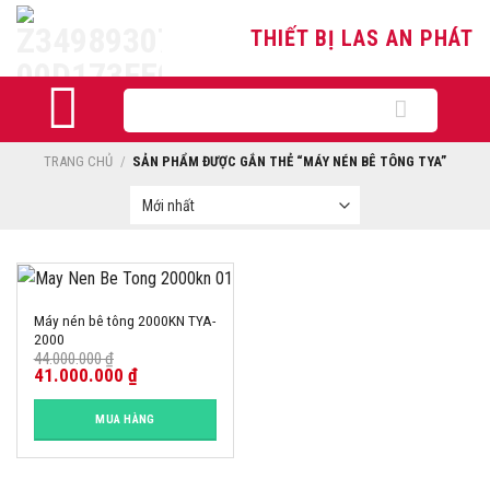
Skip
THIẾT BỊ LAS AN PHÁT
to
content
Tìm
kiếm:
TRANG CHỦ
/
SẢN PHẨM ĐƯỢC GẮN THẺ “MÁY NÉN BÊ TÔNG TYA”
-7%
Máy nén bê tông 2000KN TYA-
2000
44.000.000
₫
41.000.000
₫
MUA HÀNG