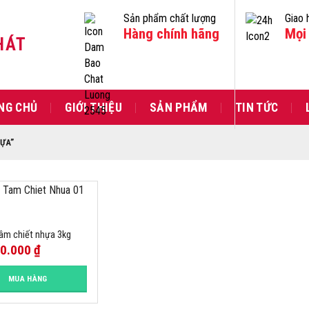
Sản phẩm chất lượng
Giao 
Hàng chính hãng
Mọi 
HÁT
NG CHỦ
GIỚI THIỆU
SẢN PHẨM
TIN TỨC
ỰA”
tâm chiết nhựa 3kg
00.000
₫
MUA HÀNG