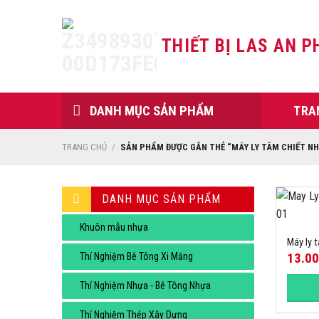
Skip
to
THIẾT BỊ LAS AN P
content
DANH MỤC SẢN PHẨM
TRA
TRANG CHỦ
/
SẢN PHẨM ĐƯỢC GẮN THẺ “MÁY LY TÂM CHIẾT NH
DANH MỤC SẢN PHẨM
Khuôn mẫu nhựa
Máy ly 
13.0
Thí Nghiệm Bê Tông Xi Măng
Thí Nghiệm Nhựa - Bê Tông Nhựa
Thí Nghiệm Thép Xây Dựng