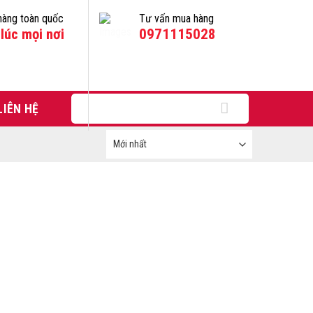
hàng toàn quốc
Tư vấn mua hàng
lúc mọi nơi
0971115028
Tìm
LIÊN HỆ
kiếm: