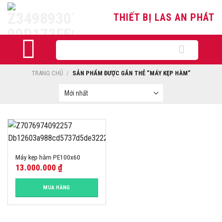
Skip
THIẾT BỊ LAS AN PHÁT
to
content
Tìm
kiếm:
TRANG CHỦ
/
SẢN PHẨM ĐƯỢC GẮN THẺ “MÁY KẸP HÀM”
Máy kẹp hàm PE100x60
13.000.000
₫
MUA HÀNG