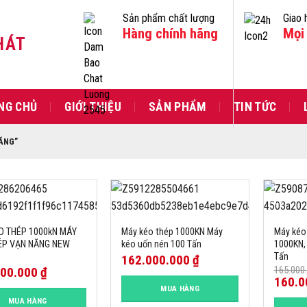
Sản phẩm chất lượng
Giao 
Hàng chính hãng
Mọi 
HÁT
NG CHỦ
GIỚI THIỆU
SẢN PHẨM
TIN TỨC
ĂNG”
-3%
O THÉP 1000kN MÁY
Máy kéo thép 1000KN Máy
Máy kéo
ÉP VẠN NĂNG NEW
kéo uốn nén 100 Tấn
1000KN,
Tấn
162.000.000
₫
165.000
000.000
₫
160.0
MUA HÀNG
MUA HÀNG