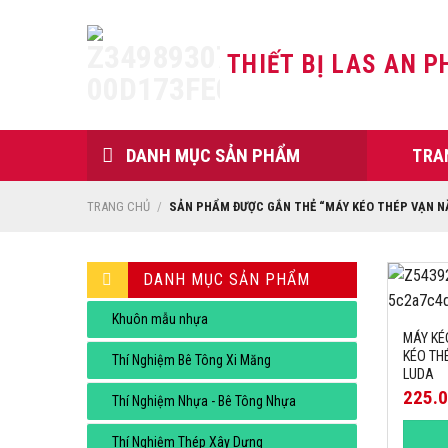
Skip
to
THIẾT BỊ LAS AN P
content
DANH MỤC SẢN PHẨM
TRA
TRANG CHỦ
/
SẢN PHẨM ĐƯỢC GẮN THẺ “MÁY KÉO THÉP VẠN N
DANH MỤC SẢN PHẨM
Khuôn mẫu nhựa
MÁY KÉ
KÉO TH
Thí Nghiệm Bê Tông Xi Măng
LUDA
225.
Thí Nghiệm Nhựa - Bê Tông Nhựa
Thí Nghiệm Thép Xây Dựng