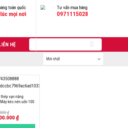
hàng toàn quốc
Tư vấn mua hàng
lúc mọi nơi
0971115028
Tìm
LIÊN HỆ
kiếm:
 thép vạn năng
 Máy kéo nén uốn 100
.000
₫
00.000
₫