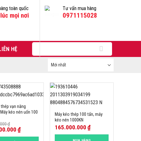
hàng toàn quốc
Tư vấn mua hàng
lúc mọi nơi
0971115028
Tìm
LIÊN HỆ
kiếm:
 thép vạn năng
 Máy kéo nén uốn 100
Máy kéo thép 100 tấn, máy
kéo nén 1000KN
.000
₫
165.000.000
₫
00.000
₫
MUA HÀNG