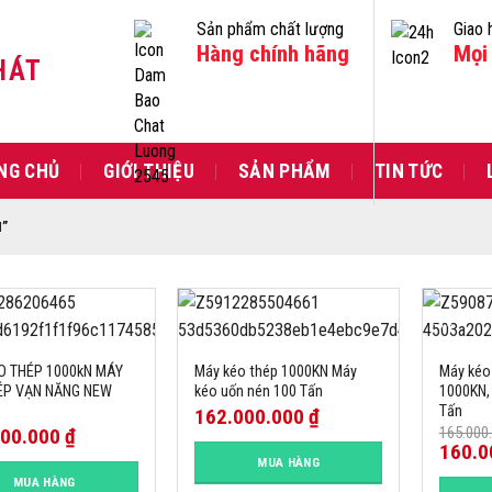
Sản phẩm chất lượng
Giao 
Hàng chính hãng
Mọi 
HÁT
NG CHỦ
GIỚI THIỆU
SẢN PHẨM
TIN TỨC
”
-3%
O THÉP 1000kN MÁY
Máy kéo thép 1000KN Máy
Máy kéo
ÉP VẠN NĂNG NEW
kéo uốn nén 100 Tấn
1000KN,
Tấn
162.000.000
₫
165.000
000.000
₫
160.0
MUA HÀNG
MUA HÀNG