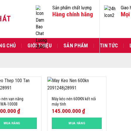
Sản phẩm chất lượng
Giao 
Hàng chính hãng
Mọi 
HÁT
NG CHỦ
GIỚI THIỆU
SẢN PHẨM
TIN TỨC
 nén vạn năng
Máy kéo nén 600KN kết nối
 WA-1000B
máy tính
000.000
₫
145.000.000
₫
MUA HÀNG
MUA HÀNG