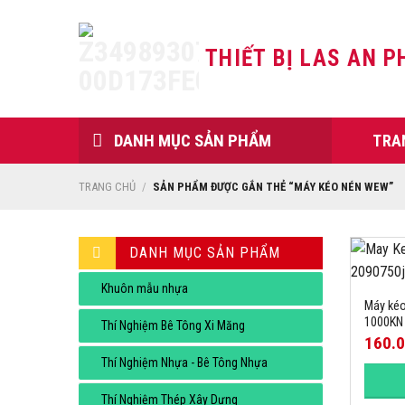
Skip
to
THIẾT BỊ LAS AN P
content
DANH MỤC SẢN PHẨM
TRA
TRANG CHỦ
/
SẢN PHẨM ĐƯỢC GẮN THẺ “MÁY KÉO NÉN WEW”
DANH MỤC SẢN PHẨM
Khuôn mẫu nhựa
Máy kéo
1000KN
Thí Nghiệm Bê Tông Xi Măng
160.
Thí Nghiệm Nhựa - Bê Tông Nhựa
Thí Nghiệm Thép Xây Dựng