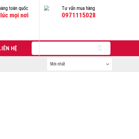
hàng toàn quốc
Tư vấn mua hàng
lúc mọi nơi
0971115028
Tìm
LIÊN HỆ
kiếm: