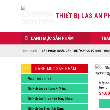
Skip
to
THIẾT BỊ LAS AN P
content
DANH MỤC SẢN PHẨM
TRA
TRANG CHỦ
/
SẢN PHẨM ĐƯỢC GẮN THẺ “MÁY ĐO ĐỘ NHỚT NHỰ
DANH MỤC SẢN PHẨM
Khuôn mẫu nhựa
Máy đo 
tương
Thí Nghiệm Bê Tông Xi Măng
54.0
Thí Nghiệm Nhựa - Bê Tông Nhựa
Thí Nghiệm Thép Xây Dựng