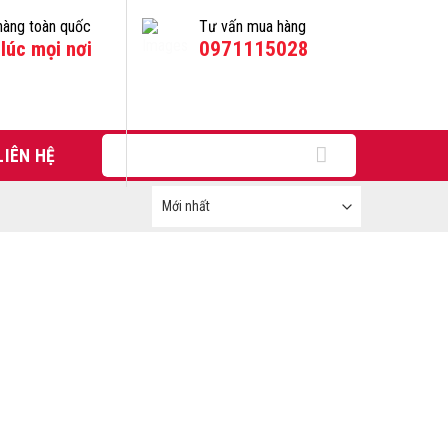
hàng toàn quốc
Tư vấn mua hàng
lúc mọi nơi
0971115028
Tìm
LIÊN HỆ
kiếm: