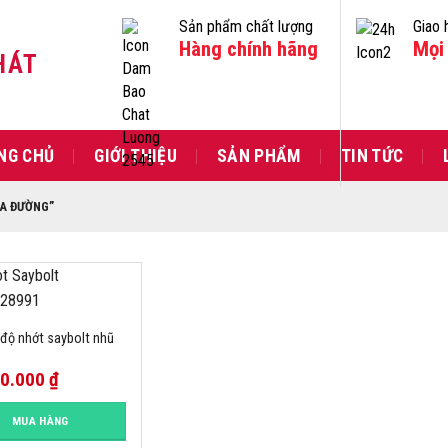
Sản phẩm chất lượng
Giao 
Hàng chính hãng
Mọi 
HÁT
NG CHỦ
GIỚI THIỆU
SẢN PHẨM
TIN TỨC
A ĐƯỜNG”
độ nhớt saybolt nhũ
00.000
₫
MUA HÀNG