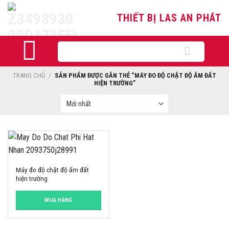
Skip
THIẾT BỊ LAS AN PHÁT
to
content
Tìm
kiếm:
TRANG CHỦ
/
SẢN PHẨM ĐƯỢC GẮN THẺ “MÁY ĐO ĐỘ CHẶT ĐỘ ẨM ĐẤT
HIỆN TRƯỜNG”
Máy đo độ chặt độ ẩm đất
hiện trường
MUA HÀNG