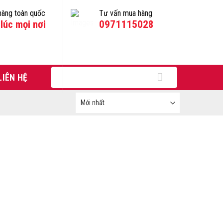
hàng toàn quốc
Tư vấn mua hàng
lúc mọi nơi
0971115028
Tìm
LIÊN HỆ
kiếm: