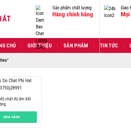
Sản phẩm chất lượng
Giao 
Hàng chính hãng
Mọi 
HÁT
NG CHỦ
GIỚI THIỆU
SẢN PHẨM
TIN TỨC
ƯỜNG”
độ chặt độ ẩm đất
ường
MUA HÀNG