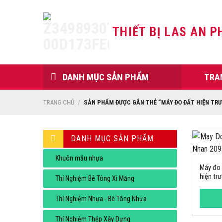
Skip
to
THIẾT BỊ LAS AN P
content
DANH MỤC SẢN PHẨM
TRA
TRANG CHỦ
/
SẢN PHẨM ĐƯỢC GẮN THẺ “MÁY ĐO ĐẤT HIỆN TR
DANH MỤC SẢN PHẨM
Khuôn mẫu nhựa
Máy đo 
hiện tr
Thí Nghiệm Bê Tông Xi Măng
Thí Nghiệm Nhựa - Bê Tông Nhựa
Thí Nghiệm Thép Xây Dựng