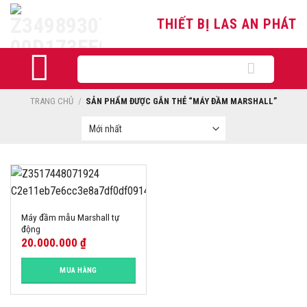
Skip
THIẾT BỊ LAS AN PHÁT
to
content
Tìm
kiếm:
TRANG CHỦ
/
SẢN PHẨM ĐƯỢC GẮN THẺ “MÁY ĐẦM MARSHALL”
Máy đầm mẫu Marshall tự
động
20.000.000
₫
MUA HÀNG