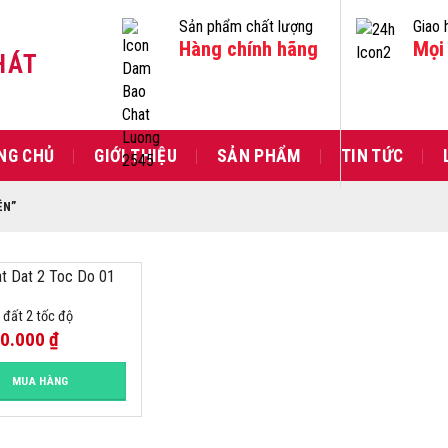
Sản phẩm chất lượng
Giao 
Hàng chính hãng
Mọi 
HÁT
NG CHỦ
GIỚI THIỆU
SẢN PHẨM
TIN TỨC
ÊN”
 đất 2 tốc độ
00.000
₫
MUA HÀNG