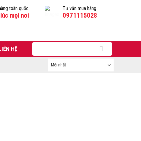
hàng toàn quốc
Tư vấn mua hàng
lúc mọi nơi
0971115028
Tìm
LIÊN HỆ
kiếm: