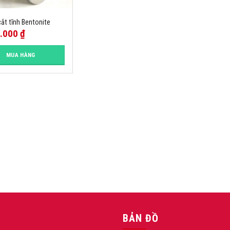
cắt tĩnh Bentonite
0.000
₫
MUA HÀNG
BẢN ĐỒ