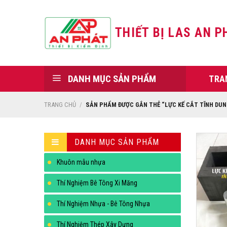
Skip
to
THIẾT BỊ LAS AN P
content
DANH MỤC SẢN PHẨM
TRA
TRANG CHỦ
/
SẢN PHẨM ĐƯỢC GẮN THẺ “LỰC KẾ CẮT TĨNH DUN
DANH MỤC SẢN PHẨM
Khuôn mẫu nhựa
Thí Nghiệm Bê Tông Xi Măng
Thí Nghiệm Nhựa - Bê Tông Nhựa
Thí Nghiệm Thép Xây Dựng