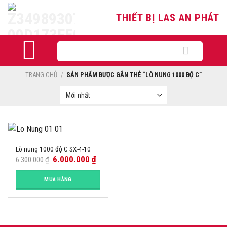
Skip
THIẾT BỊ LAS AN PHÁT
to
content
Tìm
kiếm:
TRANG CHỦ
/
SẢN PHẨM ĐƯỢC GẮN THẺ “LÒ NUNG 1000 ĐỘ C”
-5%
Lò nung 1000 độ C SX-4-10
6.000.000
₫
6.300.000
₫
MUA HÀNG