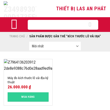
Skip
THIẾT BỊ LAS AN PHÁT
to
content
Tìm
kiếm:
TRANG CHỦ
/
SẢN PHẨM ĐƯỢC GẮN THẺ “KÍCH THƯỚC LỖ VẢI ĐỊA”
Máy đo kích thước lỗ vải địa kỹ
thuật
26.000.000
₫
MUA HÀNG