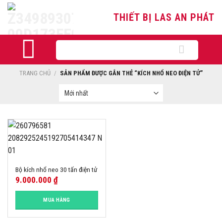
Skip
THIẾT BỊ LAS AN PHÁT
to
content
Tìm
kiếm:
TRANG CHỦ
/
SẢN PHẨM ĐƯỢC GẮN THẺ “KÍCH NHỔ NEO ĐIỆN TỬ”
Bộ kích nhổ neo 30 tấn điện tử
9.000.000
₫
MUA HÀNG