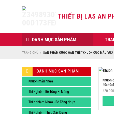
Skip
to
THIẾT BỊ LAS AN P
content
DANH MỤC SẢN PHẨM
TRA
TRANG CHỦ
/
SẢN PHẨM ĐƯỢC GẮN THẺ “KHUÔN ĐÚC MẪU VỮA 
DANH MỤC SẢN PHẨM
-10%
Khuôn đ
Khuôn mẫu nhựa
40x40x
420.00
Thí Nghiệm Bê Tông Xi Măng
Thí Nghiệm Nhựa - Bê Tông Nhựa
Thí Nghiệm Thép Xây Dựng