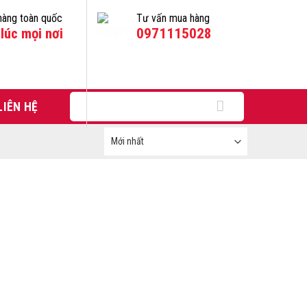
hàng toàn quốc
Tư vấn mua hàng
lúc mọi nơi
0971115028
Tìm
LIÊN HỆ
kiếm: