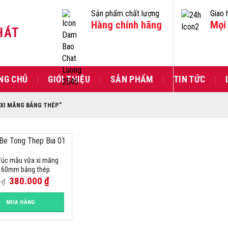
Sản phẩm chất lượng
Giao 
Hàng chính hãng
Mọi 
HÁT
NG CHỦ
GIỚI THIỆU
SẢN PHẨM
TIN TỨC
XI MĂNG BẰNG THÉP”
úc mẫu vữa xi măng
160mm bằng thép
380.000
₫
0
₫
MUA HÀNG