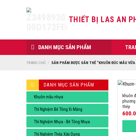
Skip
to
THIẾT BỊ LAS AN P
content
DANH MỤC SẢN PHẨM
TRA
TRANG CHỦ
/
SẢN PHẨM ĐƯỢC GẮN THẺ “KHUÔN ĐÚC MẪU VỮA 
DANH MỤC SẢN PHẨM
khuôn đ
Khuôn mẫu nhựa
phương
thép
Thí Nghiệm Bê Tông Xi Măng
600.
Thí Nghiệm Nhựa - Bê Tông Nhựa
Thí Nghiệm Thép Xây Dựng