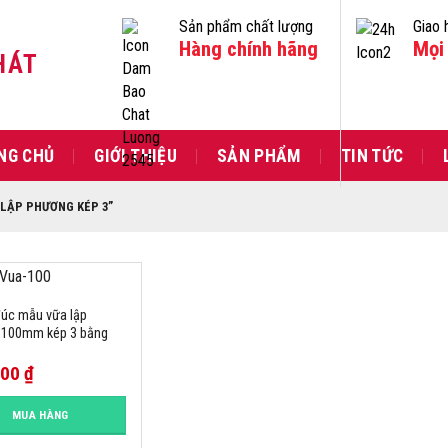
Sản phẩm chất lượng
Giao 
Hàng chính hãng
Mọi 
HÁT
NG CHỦ
GIỚI THIỆU
SẢN PHẨM
TIN TỨC
LẬP PHƯƠNG KÉP 3”
úc mẫu vữa lập
 100mm kép 3 bằng
000
₫
MUA HÀNG