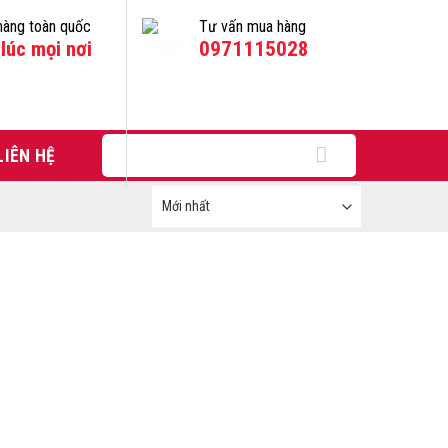
hàng toàn quốc
Tư vấn mua hàng
lúc mọi nơi
0971115028
Tìm
LIÊN HỆ
kiếm: