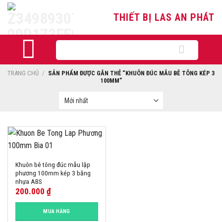
Skip
THIẾT BỊ LAS AN PHÁT
to
content
Tìm
kiếm:
TRANG CHỦ
/
SẢN PHẨM ĐƯỢC GẮN THẺ “KHUÔN ĐÚC MẪU BÊ TÔNG KÉP 3
100MM”
Khuôn bê tông đúc mẫu lập
phương 100mm kép 3 bằng
nhựa ABS
200.000
₫
MUA HÀNG