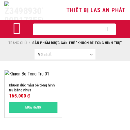
Skip
THIẾT BỊ LAS AN PHÁT
to
content
Tìm
kiếm:
TRANG CHỦ
/
SẢN PHẨM ĐƯỢC GẮN THẺ “KHUÔN BÊ TÔNG HÌNH TRỤ”
Khuôn đúc mẫu bê tông hình
trụ bằng nhựa
165.000
₫
MUA HÀNG