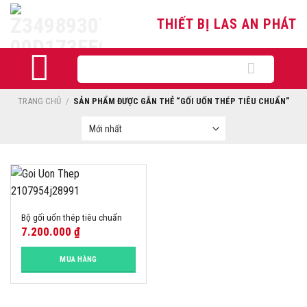
Skip
THIẾT BỊ LAS AN PHÁT
to
content
Tìm
kiếm:
TRANG CHỦ
/
SẢN PHẨM ĐƯỢC GẮN THẺ “GỐI UỐN THÉP TIÊU CHUẨN”
Bộ gối uốn thép tiêu chuẩn
7.200.000
₫
MUA HÀNG