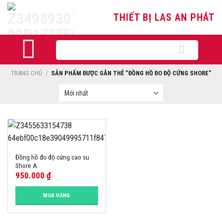
Skip
THIẾT BỊ LAS AN PHÁT
to
content
Tìm
kiếm:
TRANG CHỦ
/
SẢN PHẨM ĐƯỢC GẮN THẺ “ĐỒNG HỒ ĐO ĐỘ CỨNG SHORE”
Đồng hồ đo độ cứng cao su
Shore A
950.000
₫
MUA HÀNG