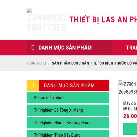
Skip
to
THIẾT BỊ LAS AN P
content
DANH MỤC SẢN PHẨM
TRA
TRANG CHỦ
/
SẢN PHẨM ĐƯỢC GẮN THẺ “ĐO KÍCH THƯỚC LỖ VẢI
DANH MỤC SẢN PHẨM
Khuôn mẫu nhựa
Máy đo k
kỹ thuậ
Thí Nghiệm Bê Tông Xi Măng
26.0
Thí Nghiệm Nhựa - Bê Tông Nhựa
Thí Nghiệm Thép Xây Dựng