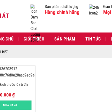
Sản phẩm chất lượng
Giao 
Hàng chính hãng
Mọi 
HÁT
NG CHỦ
GIỚI THIỆU
SẢN PHẨM
TIN TỨC
 ĐỊA”
ích thước lỗ vải địa
t
00.000
₫
MUA HÀNG