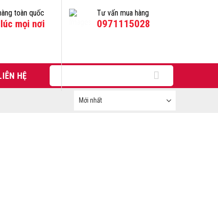
hàng toàn quốc
Tư vấn mua hàng
lúc mọi nơi
0971115028
Tìm
LIÊN HỆ
kiếm: