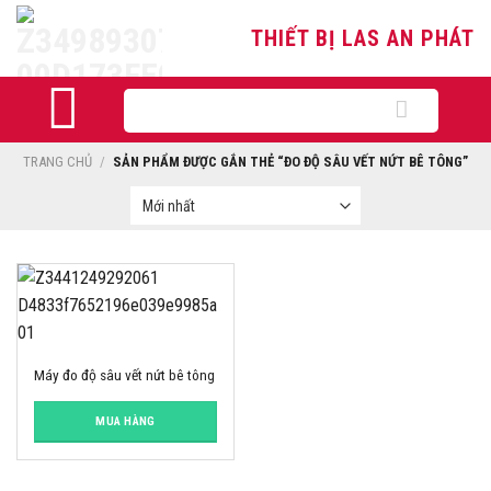
Skip
THIẾT BỊ LAS AN PHÁT
to
content
Tìm
kiếm:
TRANG CHỦ
/
SẢN PHẨM ĐƯỢC GẮN THẺ “ĐO ĐỘ SÂU VẾT NỨT BÊ TÔNG”
Máy đo độ sâu vết nứt bê tông
MUA HÀNG