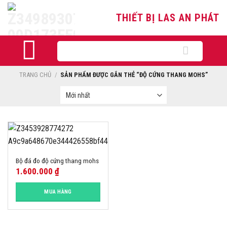
Skip
THIẾT BỊ LAS AN PHÁT
to
content
Tìm
kiếm:
TRANG CHỦ
/
SẢN PHẨM ĐƯỢC GẮN THẺ “ĐỘ CỨNG THANG MOHS”
Bộ đá đo độ cứng thang mohs
1.600.000
₫
MUA HÀNG