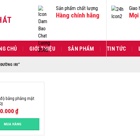
Sản phẩm chất lượng
Giao 
Hàng chính hãng
Mọi 
HÁT
NG CHỦ
GIỚI THIỆU
SẢN PHẨM
TIN TỨC
ĐƯỜNG IRI”
 độ bằng phằng mặt
RI
00.000
₫
MUA HÀNG