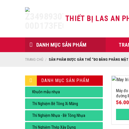
Skip
to
THIẾT BỊ LAS AN P
content
DANH MỤC SẢN PHẨM
TRA
TRANG CHỦ
/
SẢN PHẨM ĐƯỢC GẮN THẺ “ĐO BẰNG PHẲNG MẶT 
DANH MỤC SẢN PHẨM
Máy đo
Khuôn mẫu nhựa
đường I
56.0
Thí Nghiệm Bê Tông Xi Măng
Thí Nghiệm Nhựa - Bê Tông Nhựa
Thí Nghiệm Thép Xây Dựng