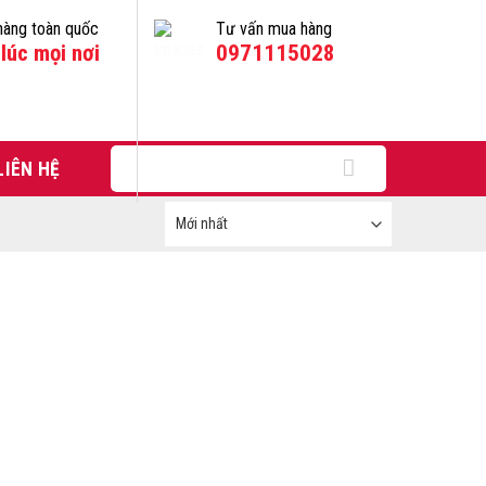
hàng toàn quốc
Tư vấn mua hàng
lúc mọi nơi
0971115028
Tìm
LIÊN HỆ
kiếm: