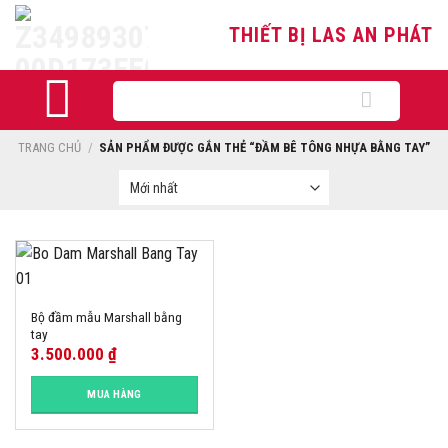
Skip
THIẾT BỊ LAS AN PHÁT
to
content
Tìm
kiếm:
TRANG CHỦ
/
SẢN PHẨM ĐƯỢC GẮN THẺ “ĐẦM BÊ TÔNG NHỰA BẰNG TAY”
Bộ đầm mẫu Marshall bằng
tay
3.500.000
₫
MUA HÀNG