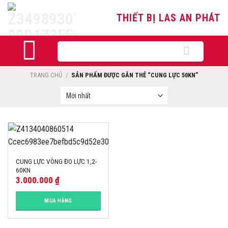
Skip
THIẾT BỊ LAS AN PHÁT
to
content
Tìm
kiếm:
TRANG CHỦ
/
SẢN PHẨM ĐƯỢC GẮN THẺ “CUNG LỰC 50KN”
CUNG LỰC VÒNG ĐO LỰC 1,2-
60KN
3.000.000
₫
MUA HÀNG