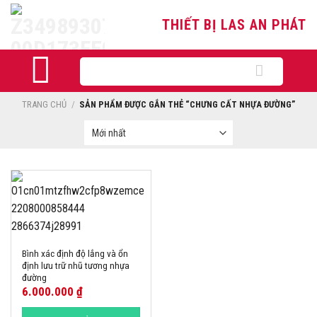
Skip
THIẾT BỊ LAS AN PHÁT
to
content
Tìm
kiếm:
TRANG CHỦ
/
SẢN PHẨM ĐƯỢC GẮN THẺ “CHƯNG CẤT NHỰA ĐƯỜNG”
Bình xác định độ lắng và ổn
định lưu trữ nhũ tương nhựa
đường
6.000.000
₫