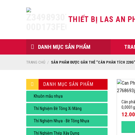
Skip
to
THIẾT BỊ LAS AN P
content
DANH MỤC SẢN PHẨM
TRA
TRANG CHỦ
/
SẢN PHẨM ĐƯỢC GẮN THẺ “CÂN PHÂN TÍCH 220G
DANH MỤC SẢN PHẨM
Khuôn mẫu nhựa
Cân phâ
0,0001g
Thí Nghiệm Bê Tông Xi Măng
12.0
Thí Nghiệm Nhựa - Bê Tông Nhựa
Thí Nghiệm Thép Xây Dựng