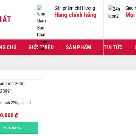
Sản phẩm chất lượng
Giao 
Hàng chính hãng
Mọi 
HÁT
NG CHỦ
GIỚI THIỆU
SẢN PHẨM
TIN TỨC
”
n tích 220g sai số
00.000
₫
MUA HÀNG