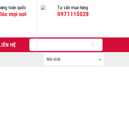
hàng toàn quốc
Tư vấn mua hàng
lúc mọi nơi
0971115028
Tìm
LIÊN HỆ
kiếm: