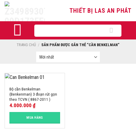
Skip
THIẾT BỊ LAS AN PHÁT
to
content
Tìm
kiếm:
TRANG CHỦ
/
SẢN PHẨM ĐƯỢC GẮN THẺ “CẦN BENKELMAN”
Bộ cần Benkelman
(Benkenman) 3 đoạn rút gọn
theo TCVN ( 8867-2011 )
4.000.000
₫
MUA HÀNG