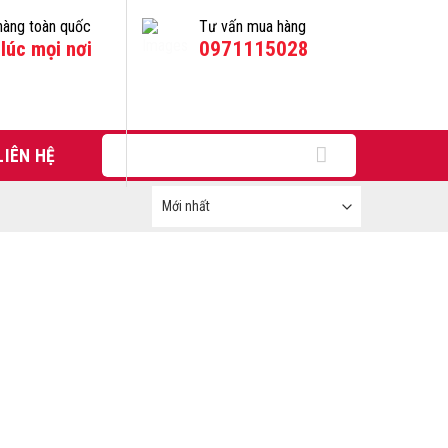
hàng toàn quốc
Tư vấn mua hàng
lúc mọi nơi
0971115028
Tìm
LIÊN HỆ
kiếm: