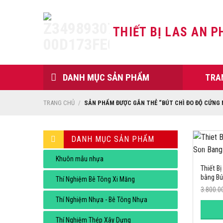
Skip
to
THIẾT BỊ LAS AN P
content
DANH MỤC SẢN PHẨM
TRA
TRANG CHỦ
/
SẢN PHẨM ĐƯỢC GẮN THẺ “BÚT CHÌ ĐO ĐỘ CỨNG
DANH MỤC SẢN PHẨM
-14%
Khuôn mẫu nhựa
Thiết B
bằng Bú
Thí Nghiệm Bê Tông Xi Măng
3.800.0
Thí Nghiệm Nhựa - Bê Tông Nhựa
Thí Nghiệm Thép Xây Dựng