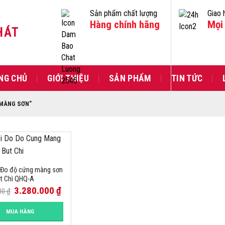
Sản phẩm chất lượng
Giao 
Hàng chính hãng
Mọi 
HÁT
NG CHỦ
GIỚI THIỆU
SẢN PHẨM
TIN TỨC
 MÀNG SƠN”
ị Đo độ cứng màng sơn
t Chì QHQ-A
3.280.000
₫
00
₫
MUA HÀNG