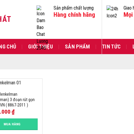
Sản phẩm chất lượng
Giao 
Hàng chính hãng
Mọi 
HÁT
NG CHỦ
GIỚI THIỆU
SẢN PHẨM
TIN TỨC
Benkelman
man) 3 đoạn rút gọn
VN ( 8867-2011 )
0.000
₫
MUA HÀNG