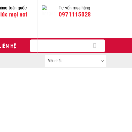
hàng toàn quốc
Tư vấn mua hàng
lúc mọi nơi
0971115028
Tìm
LIÊN HỆ
kiếm: