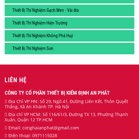
Thiết Bị Thí Nghiệm Gạch Men - Vải đia
Thiết Bị Thí Nghiệm Hiện Trường
Thiết Bị Thí Nghiệm Không Phá Huỷ
Thiết Bị Thí Nghiệm Sơn
LIÊN HỆ
CÔNG TY CỔ PHẦN THIẾT BỊ KIỂM ĐỊNH AN PHÁT
Địa Chỉ VP HN: Số 29, Ngõ 41, Đường Liên Kết, Thôn Quyết
Thắng, Xã An Khánh TP. Hà Nội
Địa chỉ VP HCM: Số 116/61/3, Đường TX 13, Phường Thạnh
Xuân, Quận 12 TP.HCM
Email:
conghaianphat
@gmail.com
Điện thoại:
0971115028