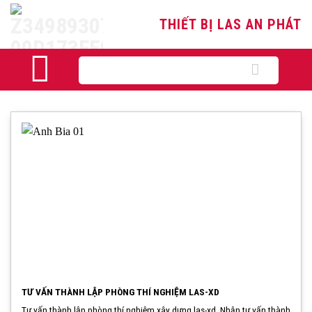
Skip
THIẾT BỊ LAS AN PHÁT
to
content
Tìm
kiếm:
TƯ VẤN THÀNH LẬP PHÒNG THÍ NGHIỆM LAS-XD
Tư vấn thành lập phòng thí nghiệm xây dựng las-xd. Nhận tư vấn thành