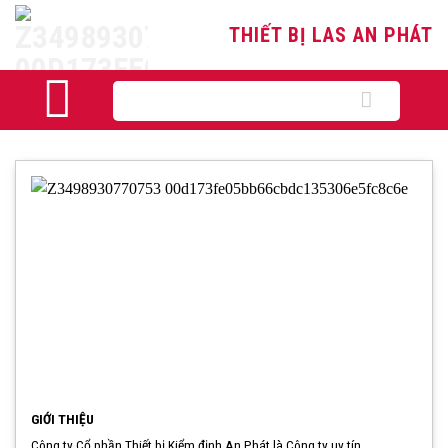
Skip
THIẾT BỊ LAS AN PHÁT
to
content
Tìm
kiếm:
GIỚI THIỆU
Công ty Cổ phần Thiết bị Kiểm định An Phát là Công ty uy tín ...