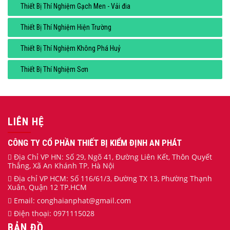
Thiết Bị Thí Nghiệm Gạch Men - Vải đia
Thiết Bị Thí Nghiệm Hiện Trường
Thiết Bị Thí Nghiệm Không Phá Huỷ
Thiết Bị Thí Nghiệm Sơn
LIÊN HỆ
CÔNG TY CỔ PHẦN THIẾT BỊ KIỂM ĐỊNH AN PHÁT
Địa Chỉ VP HN: Số 29, Ngõ 41, Đường Liên Kết, Thôn Quyết
Thắng, Xã An Khánh TP. Hà Nội
Địa chỉ VP HCM: Số 116/61/3, Đường TX 13, Phường Thạnh
Xuân, Quận 12 TP.HCM
Email:
conghaianphat
@gmail.com
Điện thoại:
0971115028
BẢN ĐỒ