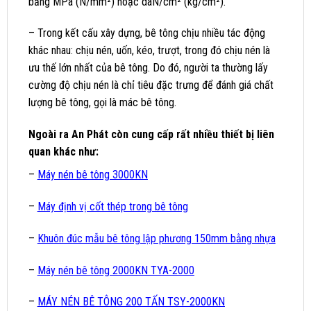
bằng MPa (N/mm²) hoặc daN/cm² (kg/cm²).
– Trong kết cấu xây dựng, bê tông chịu nhiều tác động
khác nhau: chịu nén, uốn, kéo, trượt, trong đó chịu nén là
ưu thế lớn nhất của bê tông. Do đó, người ta thường lấy
cường độ chịu nén là chỉ tiêu đặc trưng để đánh giá chất
lượng bê tông, gọi là mác bê tông.
Ngoài ra
An Phát
còn cung cấp rất nhiều thiết bị liên
quan khác như:
–
Máy nén bê tông 3000KN
–
Máy định vị cốt thép trong bê tông
–
Khuôn đúc mẫu bê tông lập phương 150mm bằng nhựa
–
Máy nén bê tông 2000KN TYA-2000
–
MÁY NÉN BÊ TÔNG 200 TẤN TSY-2000KN