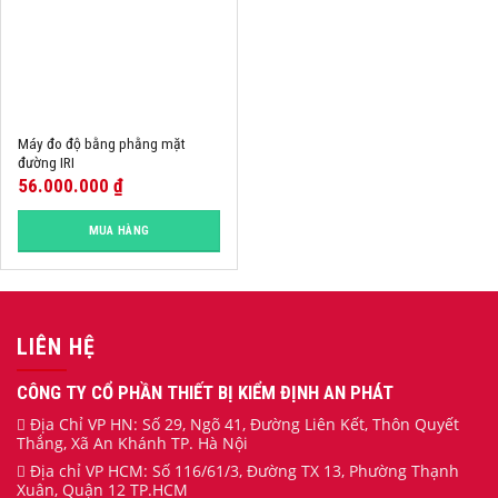
Máy đo độ bằng phằng mặt
đường IRI
56.000.000
₫
MUA HÀNG
LIÊN HỆ
CÔNG TY CỔ PHẦN THIẾT BỊ KIỂM ĐỊNH AN PHÁT
Địa Chỉ VP HN: Số 29, Ngõ 41, Đường Liên Kết, Thôn Quyết
Thắng, Xã An Khánh TP. Hà Nội
Địa chỉ VP HCM: Số 116/61/3, Đường TX 13, Phường Thạnh
Xuân, Quận 12 TP.HCM