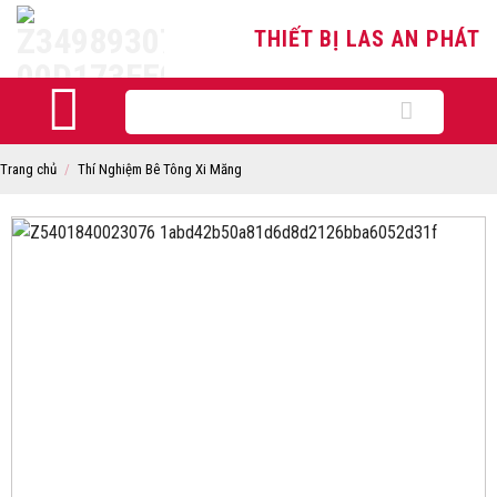
Skip
THIẾT BỊ LAS AN PHÁT
to
content
Tìm
kiếm:
Trang chủ
/
Thí Nghiệm Bê Tông Xi Măng