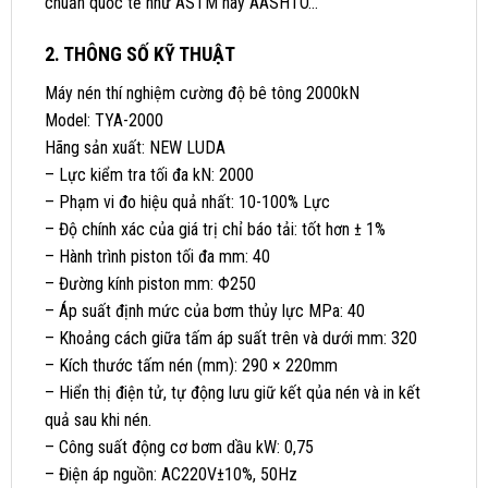
chuẩn quốc tế như ASTM hay AASHTO…
2. THÔNG SỐ KỸ THUẬT
Máy nén thí nghiệm cường độ bê tông 2000kN
Model: TYA-2000
Hãng sản xuất: NEW LUDA
– Lực kiểm tra tối đa kN: 2000
– Phạm vi đo hiệu quả nhất: 10-100% Lực
– Độ chính xác của giá trị chỉ báo tải: tốt hơn ± 1%
– Hành trình piston tối đa mm: 40
– Đường kính piston mm: Φ250
– Áp suất định mức của bơm thủy lực MPa: 40
– Khoảng cách giữa tấm áp suất trên và dưới mm: 320
– Kích thước tấm nén (mm): 290 × 220mm
– Hiển thị điện tử, tự động lưu giữ kết qủa nén và in kết
quả sau khi nén.
– Công suất động cơ bơm dầu kW: 0,75
– Điện áp nguồn: AC220V±10%, 50Hz