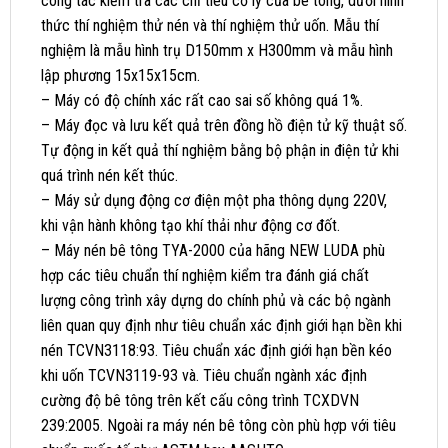
công tác kiểm tra các chỉ tiêu cơ lý của bê tông, dưới hình
thức thí nghiệm thử nén và thí nghiệm thử uốn. Mẫu thí
nghiệm là mẫu hình trụ D150mm x H300mm và mẫu hình
lập phương 15x15x15cm.
– Máy có độ chính xác rất cao sai số không quá 1%.
– Máy đọc và lưu kết quả trên đồng hồ điện tử kỹ thuật số.
Tự động in kết quả thí nghiệm bằng bộ phận in điện tử khi
quá trình nén kết thúc.
– Máy sử dụng động cơ điện một pha thông dụng 220V,
khi vận hành không tạo khí thải như động cơ đốt.
– Máy nén bê tông TYA-2000 của hãng NEW LUDA phù
hợp các tiêu chuẩn thí nghiệm kiểm tra đánh giá chất
lượng công trình xây dựng do chính phủ và các bộ ngành
liên quan quy định như tiêu chuẩn xác định giới hạn bền khi
nén TCVN3118:93. Tiêu chuẩn xác định giới hạn bền kéo
khi uốn TCVN3119-93 và. Tiêu chuẩn ngành xác định
cường độ bê tông trên kết cấu công trình TCXDVN
239:2005. Ngoài ra máy nén bê tông còn phù hợp với tiêu