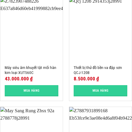
Máy siêu âm khuyết tật mối hàn
Thiết bị thử đồ bền va đập sơn
kim loại XUT560C
QCJ-120B
43.000.000
₫
8.500.000
₫
MUA HÀNG
MUA HÀNG