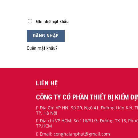
Ghi nhớ mật khẩu
ĐĂNG NHẬP
Quên mật khẩu?
LIÊN HỆ
CÔNG TY CỔ PHẦN THIẾT BỊ KIỂM Đ
Địa Chỉ VP HN: Số 29, Ngõ 41, Đường Liên Kết,
TP. Hà Nội
Địa chỉ VP HCM: Số 116/61/3, Đường TX 13, Ph
TP.HCM
Email:
conghaianphat
@gmail.com