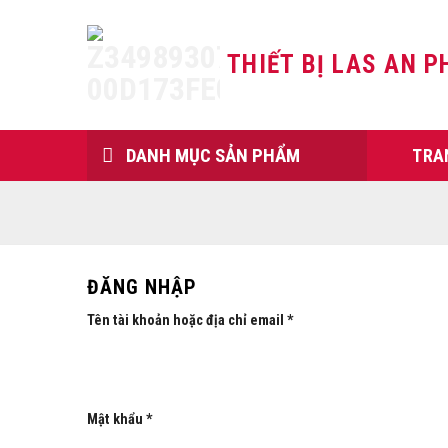
Skip
to
THIẾT BỊ LAS AN P
content
DANH MỤC SẢN PHẨM
TRA
ĐĂNG NHẬP
Tên tài khoản hoặc địa chỉ email
*
Mật khẩu
*