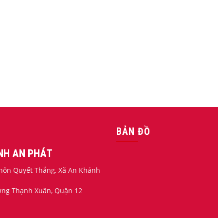
BẢN ĐỒ
ỊNH AN PHÁT
 Thôn Quyết Thắng, Xã An Khánh
ường Thạnh Xuân, Quận 12