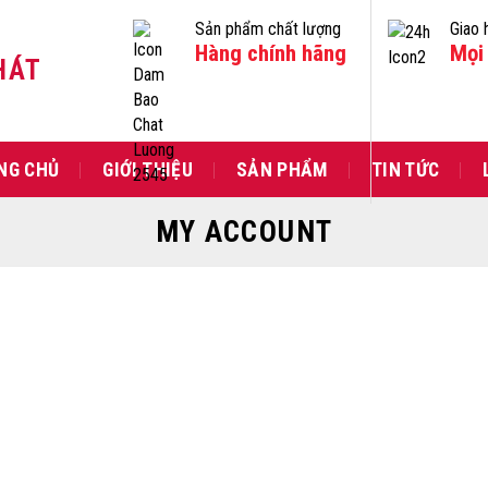
Sản phẩm chất lượng
Giao 
Hàng chính hãng
Mọi 
HÁT
NG CHỦ
GIỚI THIỆU
SẢN PHẨM
TIN TỨC
MY ACCOUNT