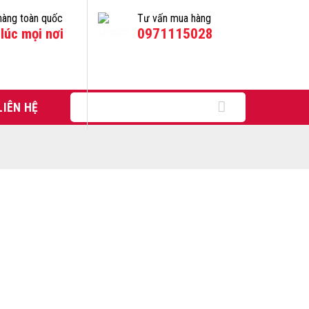
hàng toàn quốc
Tư vấn mua hàng
lúc mọi nơi
0971115028
Tìm
LIÊN HỆ
kiếm: